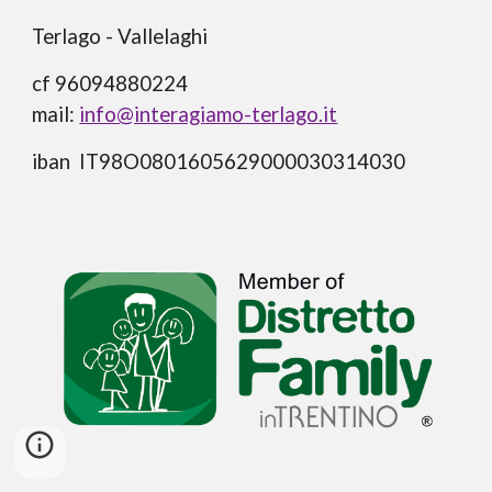
Terlago - Vallelaghi
cf 96094880224
mail:
info@interagiamo-terlago.it
iban IT98O0801605629000030314030