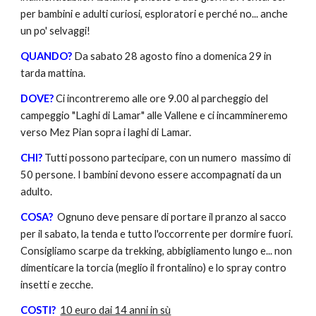
per bambini e adulti curiosi, esploratori e perché no... anche
un po' selvaggi!
QUANDO?
Da sabato 28 agosto fino a domenica 29 in
tarda mattina.
DOVE?
Ci incontreremo alle ore 9.00 al parcheggio del
campeggio "Laghi di Lamar" alle Vallene e ci incammineremo
verso Mez Pian sopra i laghi di Lamar.
CHI?
Tutti possono partecipare, con un numero massimo di
50 persone. I bambini devono essere accompagnati da un
adulto.
COSA?
Ognuno deve pensare di portare il pranzo al sacco
per il sabato, la tenda e tutto l'occorrente per dormire fuori.
Consigliamo scarpe da trekking, abbigliamento lungo e... non
dimenticare la torcia (meglio il frontalino) e lo spray contro
insetti e zecche.
COSTI?
10 euro dai 14 anni in sù